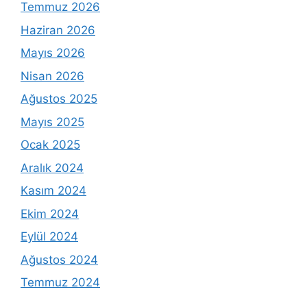
Temmuz 2026
Haziran 2026
Mayıs 2026
Nisan 2026
Ağustos 2025
Mayıs 2025
Ocak 2025
Aralık 2024
Kasım 2024
Ekim 2024
Eylül 2024
Ağustos 2024
Temmuz 2024