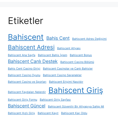
Etiketler
Bahiscent
Bahis Cent
Bahiscent Adres Değişimi
Bahiscent Adresi
Bahiscent Altyapı
Bahiscent Ana Sayfa
Bahiscent Bahis İşlem
Bahiscent Bonus
Bahiscent Canlı Destek
Bahiscent Casino Bölümü
Bahis Cent Casino Girişi
Bahiscent Casinolar ve Canlı Bahisler
Bahiscent Casino Oyunu
Bahiscent Casino Seçenekler
Bahiscent Casino ve Sporları
Bahiscent Erişimi Nasıldır
Bahiscent Giriş
Bahiscent Faydaları Nelerdir
Bahiscent Giriş Formu
Bahiscent Giriş Sayfası
Bahiscent Güncel
Bahiscent Güvenilir Bir Altyapıya Sahip Mi
Bahiscent Hızlı Giriş
Bahiscent Kayıt
Bahiscent Kaç Oldu