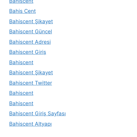
Bahiscent
Bahis Cent
Bahiscent Şikayet
Bahiscent Güncel
Bahiscent Adresi
Bahiscent Giriş
Bahiscent
Bahiscent Şikayet
Bahiscent Twitter
Bahiscent
Bahiscent
Bahiscent Giriş Sayfası
Bahiscent Altyapı