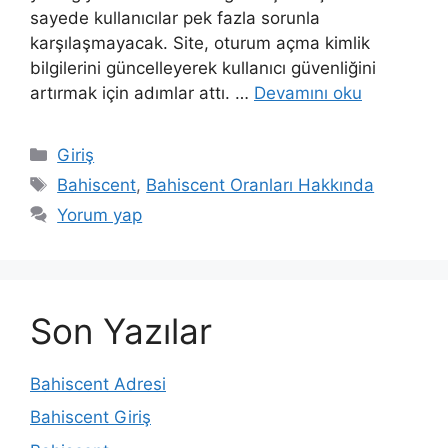
sayede kullanıcılar pek fazla sorunla
karşılaşmayacak. Site, oturum açma kimlik
bilgilerini güncelleyerek kullanıcı güvenliğini
artırmak için adımlar attı. …
Devamını oku
Kategoriler
Giriş
Etiketler
Bahiscent
,
Bahiscent Oranları Hakkında
Yorum yap
Son Yazılar
Bahiscent Adresi
Bahiscent Giriş