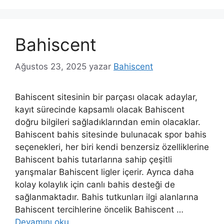
Bahiscent
Ağustos 23, 2025
yazar
Bahiscent
Bahiscent sitesinin bir parçası olacak adaylar,
kayıt sürecinde kapsamlı olacak Bahiscent
doğru bilgileri sağladıklarından emin olacaklar.
Bahiscent bahis sitesinde bulunacak spor bahis
seçenekleri, her biri kendi benzersiz özelliklerine
Bahiscent bahis tutarlarına sahip çeşitli
yarışmalar Bahiscent ligler içerir. Ayrıca daha
kolay kolaylık için canlı bahis desteği de
sağlanmaktadır. Bahis tutkunları ilgi alanlarına
Bahiscent tercihlerine öncelik Bahiscent …
Devamını oku