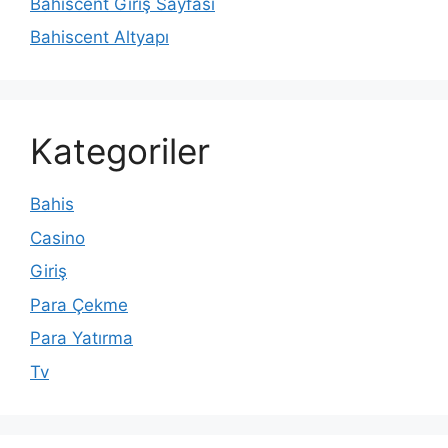
Bahiscent Giriş Sayfası
Bahiscent Altyapı
Kategoriler
Bahis
Casino
Giriş
Para Çekme
Para Yatırma
Tv