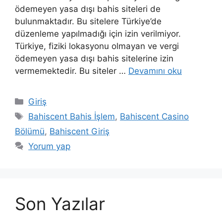
ödemeyen yasa dışı bahis siteleri de
bulunmaktadır. Bu sitelere Türkiye’de
düzenleme yapılmadığı için izin verilmiyor.
Türkiye, fiziki lokasyonu olmayan ve vergi
ödemeyen yasa dışı bahis sitelerine izin
vermemektedir. Bu siteler …
Devamını oku
Kategoriler
Giriş
Etiketler
Bahiscent Bahis İşlem
,
Bahiscent Casino
Bölümü
,
Bahiscent Giriş
Yorum yap
Son Yazılar