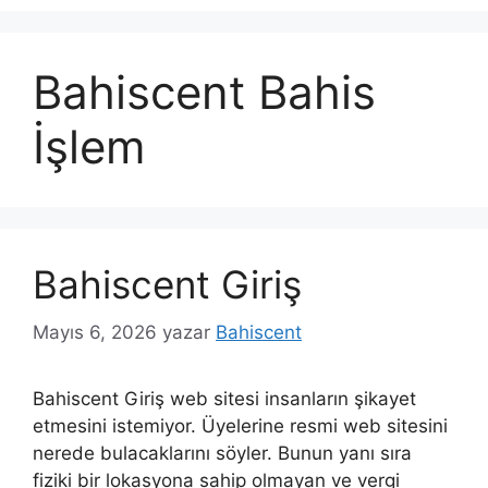
Bahiscent Bahis
İşlem
Bahiscent Giriş
Mayıs 6, 2026
yazar
Bahiscent
Bahiscent Giriş web sitesi insanların şikayet
etmesini istemiyor. Üyelerine resmi web sitesini
nerede bulacaklarını söyler. Bunun yanı sıra
fiziki bir lokasyona sahip olmayan ve vergi