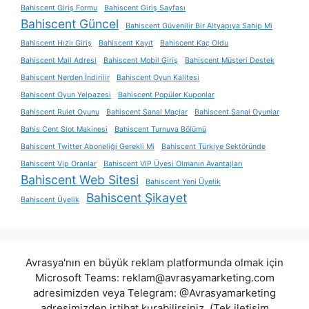
Bahiscent Giriş Formu
Bahiscent Giriş Sayfası
Bahiscent Güncel
Bahiscent Güvenilir Bir Altyapıya Sahip Mi
Bahiscent Hızlı Giriş
Bahiscent Kayıt
Bahiscent Kaç Oldu
Bahiscent Mail Adresi
Bahiscent Mobil Giriş
Bahiscent Müşteri Destek
Bahiscent Nerden İndirilir
Bahiscent Oyun Kalitesi
Bahiscent Oyun Yelpazesi
Bahiscent Popüler Kuponlar
Bahiscent Rulet Oyunu
Bahiscent Sanal Maçlar
Bahiscent Sanal Oyunlar
Bahis Cent Slot Makinesi
Bahiscent Turnuva Bölümü
Bahiscent Twitter Aboneliği Gerekli Mi
Bahiscent Türkiye Sektöründe
Bahiscent Vip Oranlar
Bahiscent VIP Üyesi Olmanın Avantajları
Bahiscent Web Sitesi
Bahiscent Yeni Üyelik
Bahiscent Şikayet
Bahiscent Üyelik
Avrasya'nın en büyük reklam platformunda olmak için
Microsoft Teams:
reklam@avrasyamarketing.com
adresimizden veya Telegram: @Avrasyamarketing
adresimizden irtibat kurabilirsiniz. (Tek iletişim