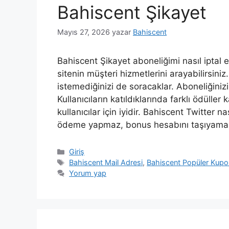
Bahiscent Şikayet
Mayıs 27, 2026
yazar
Bahiscent
Bahiscent Şikayet aboneliğimi nasıl iptal e
sitenin müşteri hizmetlerini arayabilirsiniz
istemediğinizi de soracaklar. Aboneliğinizi 
Kullanıcıların katıldıklarında farklı ödülle
kullanıcılar için iyidir. Bahiscent Twitter nas
ödeme yapmaz, bonus hesabını taşıyam
Kategoriler
Giriş
Etiketler
Bahiscent Mail Adresi
,
Bahiscent Popüler Kupo
Yorum yap