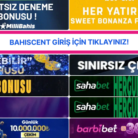
BAHISCENT GİRİŞ İÇİN TIKLAYINIZ!