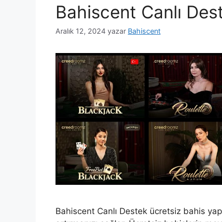
Bahiscent Canlı Des
Aralık 12, 2024
yazar
Bahiscent
Bahiscent Canlı Destek ücretsiz bahis yap