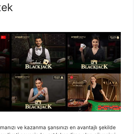
tek
manızı ve kazanma şansınızı en avantajlı şekilde