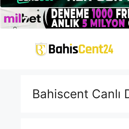
İçeriğe
atla
Bahiscent Canlı 