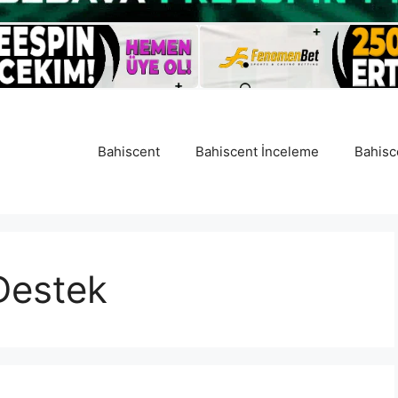
Bahiscent
Bahiscent İnceleme
Bahisc
Destek