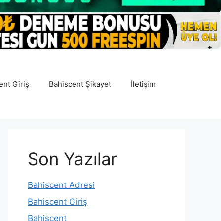
ent Giriş
Bahiscent Şikayet
İletişim
Son Yazılar
Bahiscent Adresi
Bahiscent Giriş
Bahiscent