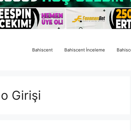
Bahiscent
Bahiscent İnceleme
Bahisc
o Girişi