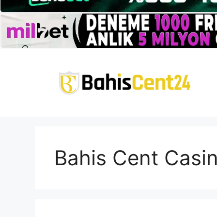
İçeriğe
atla
Bahis Cent Casin