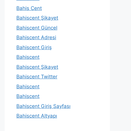
Bahis Cent
Bahiscent Şikayet
Bahiscent Güncel
Bahiscent Adresi
Bahiscent Giriş
Bahiscent
Bahiscent Şikayet
Bahiscent Twitter
Bahiscent
Bahiscent
Bahiscent Giriş Sayfası
Bahiscent Altyapı