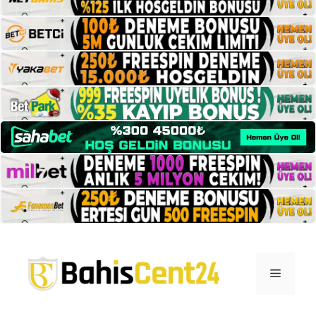
İçeriğe
atla
Menü