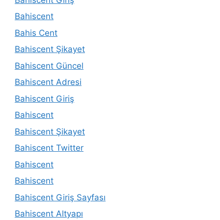
Bahiscent
Bahis Cent
Bahiscent Şikayet
Bahiscent Güncel
Bahiscent Adresi
Bahiscent Giriş
Bahiscent
Bahiscent Şikayet
Bahiscent Twitter
Bahiscent
Bahiscent
Bahiscent Giriş Sayfası
Bahiscent Altyapı