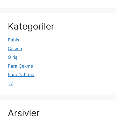
Kategoriler
Bahis
Casino
Giriş
Para Çekme
Para Yatırma
Tv
Arşivler