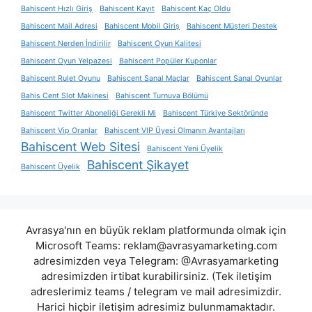
Bahiscent Hızlı Giriş
Bahiscent Kayıt
Bahiscent Kaç Oldu
Bahiscent Mail Adresi
Bahiscent Mobil Giriş
Bahiscent Müşteri Destek
Bahiscent Nerden İndirilir
Bahiscent Oyun Kalitesi
Bahiscent Oyun Yelpazesi
Bahiscent Popüler Kuponlar
Bahiscent Rulet Oyunu
Bahiscent Sanal Maçlar
Bahiscent Sanal Oyunlar
Bahis Cent Slot Makinesi
Bahiscent Turnuva Bölümü
Bahiscent Twitter Aboneliği Gerekli Mi
Bahiscent Türkiye Sektöründe
Bahiscent Vip Oranlar
Bahiscent VIP Üyesi Olmanın Avantajları
Bahiscent Web Sitesi
Bahiscent Yeni Üyelik
Bahiscent Şikayet
Bahiscent Üyelik
Avrasya'nın en büyük reklam platformunda olmak için
Microsoft Teams:
reklam@avrasyamarketing.com
adresimizden veya Telegram: @Avrasyamarketing
adresimizden irtibat kurabilirsiniz. (Tek iletişim
adreslerimiz teams / telegram ve mail adresimizdir.
Harici hiçbir iletişim adresimiz bulunmamaktadır.