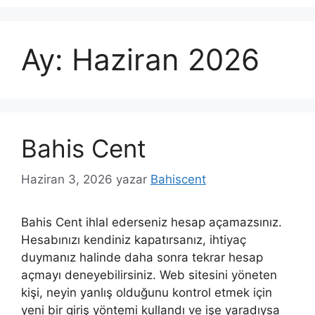
Ay:
Haziran 2026
Bahis Cent
Haziran 3, 2026
yazar
Bahiscent
Bahis Cent ihlal ederseniz hesap açamazsınız.
Hesabınızı kendiniz kapatırsanız, ihtiyaç
duymanız halinde daha sonra tekrar hesap
açmayı deneyebilirsiniz. Web sitesini yöneten
kişi, neyin yanlış olduğunu kontrol etmek için
yeni bir giriş yöntemi kullandı ve işe yaradıysa