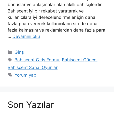
bonuslar ve anlaşmalar alan akıllı bahisçilerdir.
Bahiscent iyi bir rekabet yaratarak ve
kullanıcılara iyi derecelendirmeler için daha
fazla puan vererek kullanıcıların sitede daha
fazla kalmasını ve reklamlardan daha fazla para
…
Devamını oku
Kategoriler
Giriş
Etiketler
Bahiscent Giriş Formu
,
Bahiscent Güncel
,
Bahiscent Sanal Oyunlar
Yorum yap
Son Yazılar