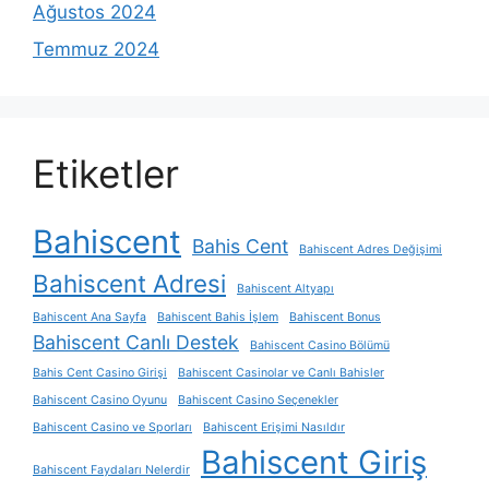
Ağustos 2024
Temmuz 2024
Etiketler
Bahiscent
Bahis Cent
Bahiscent Adres Değişimi
Bahiscent Adresi
Bahiscent Altyapı
Bahiscent Ana Sayfa
Bahiscent Bahis İşlem
Bahiscent Bonus
Bahiscent Canlı Destek
Bahiscent Casino Bölümü
Bahis Cent Casino Girişi
Bahiscent Casinolar ve Canlı Bahisler
Bahiscent Casino Oyunu
Bahiscent Casino Seçenekler
Bahiscent Casino ve Sporları
Bahiscent Erişimi Nasıldır
Bahiscent Giriş
Bahiscent Faydaları Nelerdir