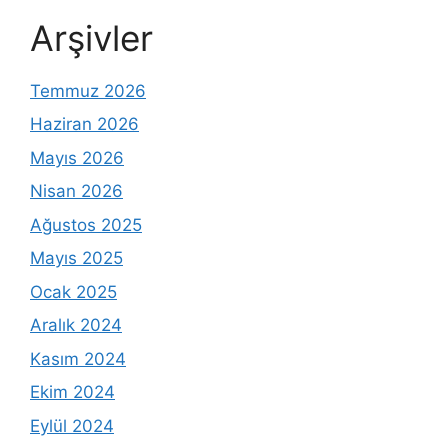
Arşivler
Temmuz 2026
Haziran 2026
Mayıs 2026
Nisan 2026
Ağustos 2025
Mayıs 2025
Ocak 2025
Aralık 2024
Kasım 2024
Ekim 2024
Eylül 2024