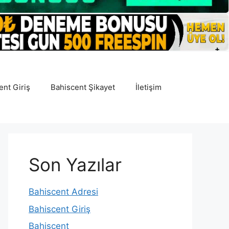
ent Giriş
Bahiscent Şikayet
İletişim
Son Yazılar
Bahiscent Adresi
Bahiscent Giriş
Bahiscent