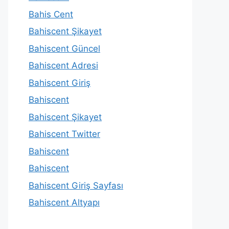
Bahis Cent
Bahiscent Şikayet
Bahiscent Güncel
Bahiscent Adresi
Bahiscent Giriş
Bahiscent
Bahiscent Şikayet
Bahiscent Twitter
Bahiscent
Bahiscent
Bahiscent Giriş Sayfası
Bahiscent Altyapı